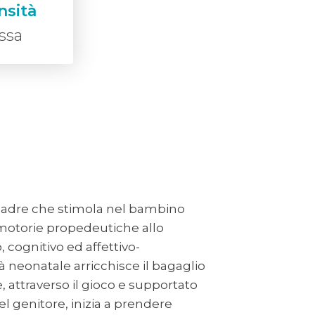
nsità
ssa
madre che stimola nel bambino
 motorie propedeutiche allo
 cognitivo ed affettivo-
tà neonatale arricchisce il bagaglio
, attraverso il gioco e supportato
l genitore, inizia a prendere