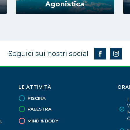
Agonistica
Seguici sui nostri social
LE ATTIVITÀ
ORA
PISCINA
L
V
PALESTRA
M
G
MIND & BODY
5