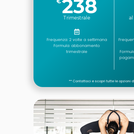
238
€
Trimestrale
al
Frequenza: 2 volte a settimana
Frequenz
Formula: abbonamento
trimestrale
Formul
pagame
**
Contattaci e scopri tutte le opzion