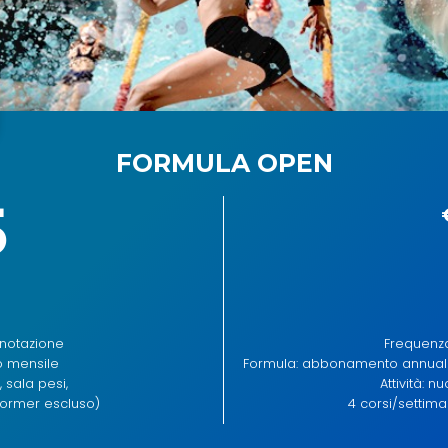
FORMULA OPEN
5
notazione
Frequenza
 mensile
Formula: abbonamento annuale
, sala pesi,
Attività: n
former escluso)
4 corsi/settima