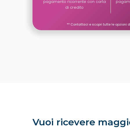
pagamento ricorrente con carta
pagame
di credito
**
Contattaci e scopri tutte le opzion
Vuoi ricevere maggi