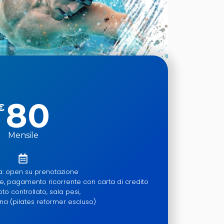
80
€
Mensile
: open su prenotazione
, pagamento ricorrente con carta di credito
uoto controllato, sala pesi,
na (pilates reformer escluso)