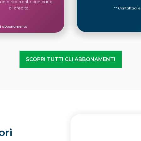
nto ricorrente con carta
di credito
**
Contattaci e
i di abbonamento
SCOPRI TUTTI GLI ABBONAMENTI
ori