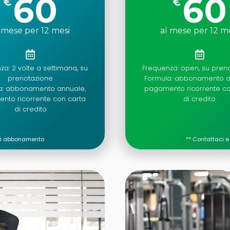
60
60
€
€
 mese per 12 mesi
al mese per 12 m
a: 2 volte a settimana, su
Frequenza: open, su pren
prenotazione
Formula: abbonamento a
a: abbonamento annuale,
pagamento ricorrente co
nto ricorrente con carta
di credito
di credito
i di abbonamento
**
Contattaci e