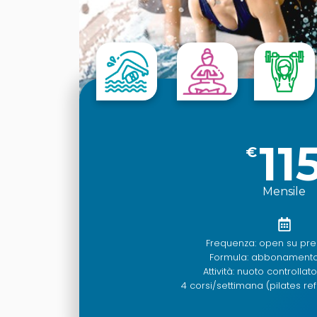
11
€
Mensile
Frequenza: open su pre
Formula: abbonamento
Attività: nuoto controllato
4 corsi/settimana (pilates re