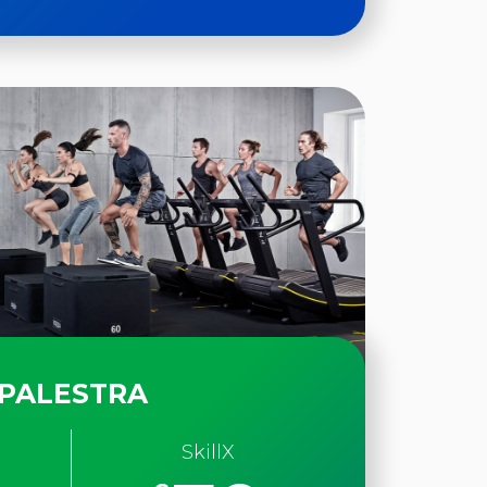
PALESTRA
SkillX