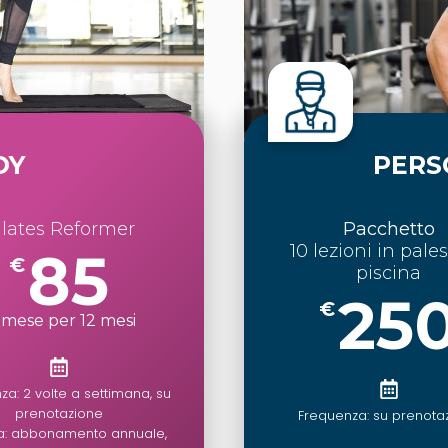
DY
PERS
ilates Reformer
Pacchetto
10 lezioni in pales
85
€
piscina
25
€
 mese per 12 mesi
a: 2 volte a settimana, su
prenotazione
Frequenza: su prenota
a: abbonamento annuale,